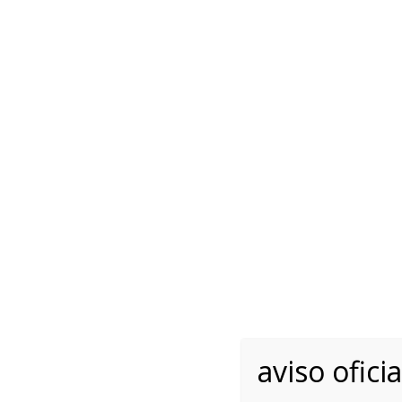
Lunes - Viernes 10.00 -
English
+34 
Lláman
INICIO
RAZAS
REGLAMENTOS
Filtre los afijos por su l
aviso oficia