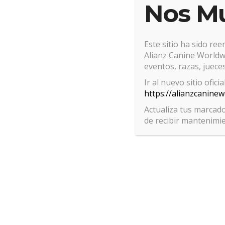
Nos M
A
B
C
D
E
F
G
H
I
J
K
L
M
N
O
P
Q
R
S
Este sitio ha sido re
Actualmente hay 834 nombres en este directorio
Alianz Canine Worldwi
Por favor, selecciona una letra del índice superior p
eventos, razas, jueces
Ir al nuevo sitio ofici
https://alianzcanine
Actualiza tus marcado
de recibir mantenimi