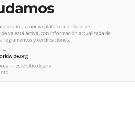
udamos
T
U
V
W
X
Y
Z
emplazado. La nueva plataforma oficial de
de ya está activa, con información actualizada de
ara ver las entradas
, reglamentos y certificaciones.
al →
worldwide.org
res — este sitio dejará
ento.
Gestionar el consentimiento de las cookies