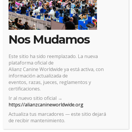
Nos Mudamos
Este sitio ha sido reemplazado. La nueva
plataforma oficial de
Alianz Canine Worldwide ya está activa, con
información actualizada de
eventos, razas, jueces, reglamentos y
certificaciones.
Ir al nuevo sitio oficial →
Gestionar el consentimiento
https://alianzcanineworldwide.org
de las cookies
Actualiza tus marcadores — este sitio dejará
Para ofrecer las mejores experiencias, utilizamos tecnologías como las
de recibir mantenimiento.
cookies para almacenar y/o acceder a la información del dispositivo. El
consentimiento de estas tecnologías nos permitirá procesar datos