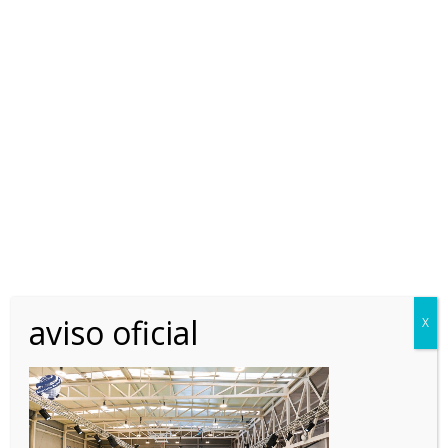
Home
Campeonato Internacional y Europeo Peluquería Canina
2025
CampEuPC_2024_Logo-8-1024×683
CampEuPC_2024_Logo-8-
aviso oficial
X
1024×683