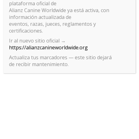
plataforma oficial de
Ejercicios de captura bajo estrés controlado
Alianz Canine Worldwide ya está activa, con
información actualizada de
Examen práctico y teórico final
eventos, razas, jueces, reglamentos y
Entrega de certificados UKCB
certificaciones.
Ir al nuevo sitio oficial →
https://alianzcanineworldwide.org
Instructor experto
Actualiza tus marcadores — este sitio dejará
de recibir mantenimiento.
Jean Carlos Surian
Instructor senior de la UKCB® con más de 15 años adiestrando
unidades caninas en Brasil y Brasilia. Especialista en:
Diseño de protocolos tácticos
Psicología canina aplicada a entornos de patrulla
Formación de instructores y equipos de seguridad