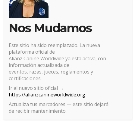
Nos Mudamos
Este sitio ha sido reemplazado. La nueva
plataforma oficial de
Alianz Canine Worldwide ya está activa, con
información actualizada de
eventos, razas, jueces, reglamentos y
certificaciones.
Gestionar el consentimiento
Ir al nuevo sitio oficial →
https://alianzcanineworldwide.org
de las cookies
Actualiza tus marcadores — este sitio dejará
Para ofrecer las mejores experiencias, utilizamos tecnologías como las
de recibir mantenimiento.
cookies para almacenar y/o acceder a la información del dispositivo. El
consentimiento de estas tecnologías nos permitirá procesar datos
como el comportamiento de navegación o las identificaciones únicas
en este sitio. No consentir o retirar el consentimiento, puede afectar
negativamente a ciertas características y funciones.