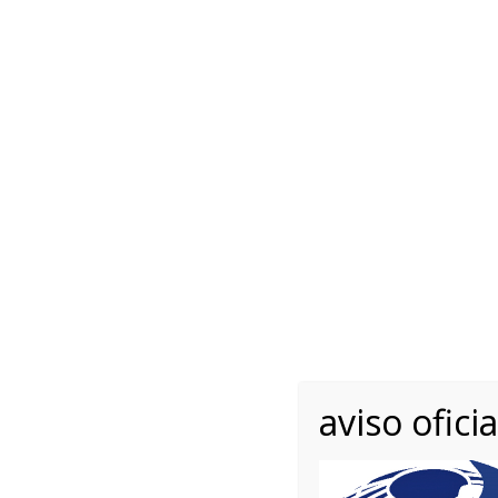
Lunes - Viernes 10.00 -
English
+34 
Lláman
INICIO
RAZAS
REGLAMENTOS
Home
Equipo de gestión y gobierno
Julia
Julia
aviso oficia