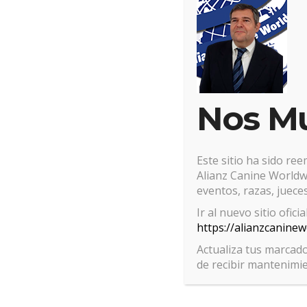
Nos M
Este sitio ha sido re
Alianz Canine Worldwi
eventos, razas, jueces
Ir al nuevo sitio ofici
https://alianzcanine
Actualiza tus marcado
de recibir mantenimi