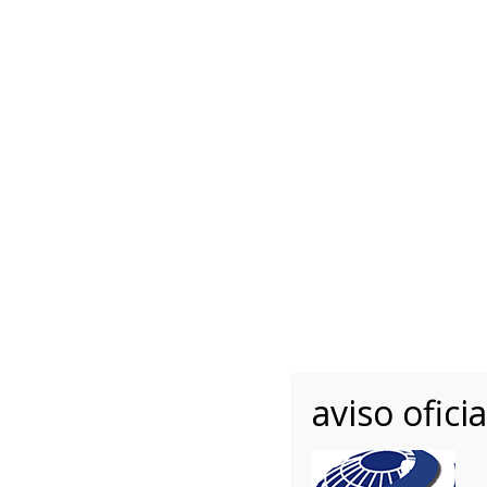
Lunes - Viernes 10.00 -
English
+34 
Lláman
INICIO
RAZAS
REGLAMENTOS
Home
Equipo de gestión y gobierno
Pedro 2
Pedro 2
aviso oficia