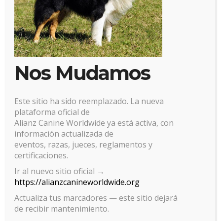
Nos Mudamos
Este sitio ha sido reemplazado. La nueva
plataforma oficial de
Alianz Canine Worldwide ya está activa, con
información actualizada de
eventos, razas, jueces, reglamentos y
certificaciones.
Gestionar el consentimiento
Ir al nuevo sitio oficial →
https://alianzcanineworldwide.org
de las cookies
Actualiza tus marcadores — este sitio dejará
Para ofrecer las mejores experiencias, utilizamos tecnologías como las
de recibir mantenimiento.
cookies para almacenar y/o acceder a la información del dispositivo. El
consentimiento de estas tecnologías nos permitirá procesar datos