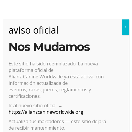
ALIANZVILLENA GROOM
Gran Competencia Internacional de Peluquería
aviso oficial
X
Canina modalidad On-line.
Nos Mudamos
Muestra de que estás hecho… una competencia
dónde tú serás el protagonista.
¡¡¡ No te la puedes perder!!!!!!
Este sitio ha sido reemplazado. La nueva
plataforma oficial de
Inscribete ahora mismo
Alianz Canine Worldwide ya está activa, con
información actualizada de
Info al : 687 72 97 09
eventos, razas, jueces, reglamentos y
Mail: alianzalicante@hotmail.com
certificaciones.
Ir al nuevo sitio oficial →
3 de Octubre .
https://alianzcanineworldwide.org
#
competenciaonline
#
alianzvillenagroom
#
peluqueriacan
#
patrocinadoroficial
Actualiza tus marcadores — este sitio dejará
de recibir mantenimiento.
www.magistralroyal.com