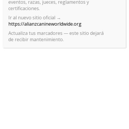
eventos, razas, jueces, reglamentos y
premiaciones
certificaciones.
Ir al nuevo sitio oficial →
¡Todas las razas están invitadas! Y hay categorías pensadas para
https://alianzcanineworldwide.org
cada etapa de desarrollo y manejo:
Actualiza tus marcadores — este sitio dejará
de recibir mantenimiento.
Categoría
Premiación disponible
Bebés (3–6 meses)
Campeón Bebé
Cachorros (6–9 meses)
Campeón Cachorro
Jóvenes (9–18 meses)
Campeón Joven
Campeón Ecuatoriano e
Adultos
Internacional
Handlers Infantiles
Mejor Handler Infantil
Handlers Juveniles
Mejor Handler Juvenil