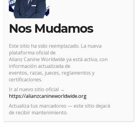
Nos Mudamos
Este sitio ha sido reemplazado. La nueva
plataforma oficial de
Alianz Canine Worldwide ya está activa, con
información actualizada de
eventos, razas, jueces, reglamentos y
certificaciones.
Gestionar el consentimiento
Ir al nuevo sitio oficial →
https://alianzcanineworldwide.org
de las cookies
Actualiza tus marcadores — este sitio dejará
Para ofrecer las mejores experiencias, utilizamos tecnologías como las
de recibir mantenimiento.
cookies para almacenar y/o acceder a la información del dispositivo. El
consentimiento de estas tecnologías nos permitirá procesar datos
como el comportamiento de navegación o las identificaciones únicas
en este sitio. No consentir o retirar el consentimiento, puede afectar
negativamente a ciertas características y funciones.