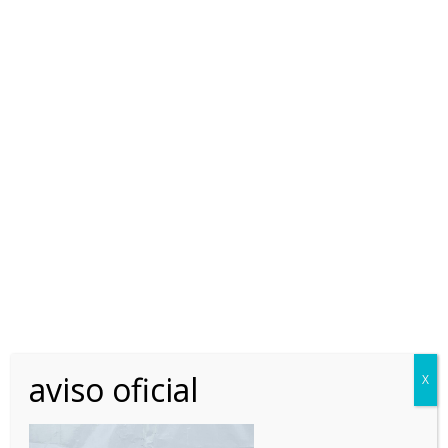
Home
Jueces América
julio-lema-bustos
julio-lema-bustos
aviso oficial
X