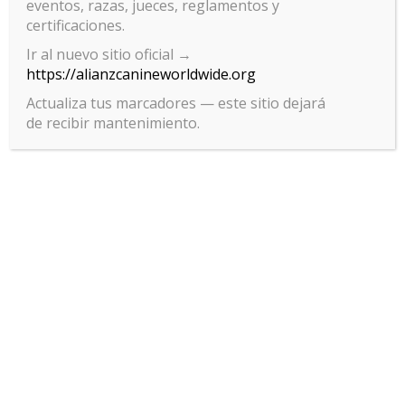
eventos, razas, jueces, reglamentos y
certificaciones.
Ir al nuevo sitio oficial →
https://alianzcanineworldwide.org
Actualiza tus marcadores — este sitio dejará
de recibir mantenimiento.
Gestionar el consentimiento
de las cookies
Para ofrecer las mejores experiencias, utilizamos tecnologías como las
cookies para almacenar y/o acceder a la información del dispositivo. El
consentimiento de estas tecnologías nos permitirá procesar datos
como el comportamiento de navegación o las identificaciones únicas
en este sitio. No consentir o retirar el consentimiento, puede afectar
negativamente a ciertas características y funciones.
Aceptar
Política de privacidad
Denegar
Política de cookies
Aviso legal
Ver preferencias