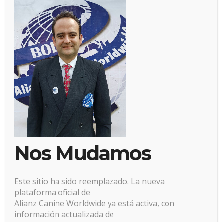
Nos Mudamos
deja una respuesta
Este sitio ha sido reemplazado. La nueva
plataforma oficial de
Alianz Canine Worldwide ya está activa, con
Lo siento, debes estar
conectado
para publicar un
información actualizada de
comentario.