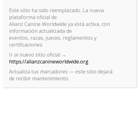
internacionalmente en el mundo del Grooming, accederás a
Este sitio ha sido reemplazado. La nueva
técnicas avaladas por instituciones de prestigio y aplicadas por
plataforma oficial de
profesionales de alto nivel en Brasil y en el extranjero.
Alianz Canine Worldwide ya está activa, con
información actualizada de
eventos, razas, jueces, reglamentos y
🎓 Certificación oficial
certificaciones.
Ir al nuevo sitio oficial →
https://alianzcanineworldwide.org
UKCB® / ACW®
Al finalizar, recibirás el certificado
, altamente
valorado en el mercado global, que elevará tu posicionamiento
Actualiza tus marcadores — este sitio dejará
profesional y abrirá nuevas oportunidades en tu carrera.
de recibir mantenimiento.
🚀 Más que un curso: tu
transformación profesional
Este entrenamiento no es solo una formación técnica. Es el inicio
de un camino hacia la excelencia, diseñado para quienes buscan
diferenciarse y convertirse en referentes del Grooming.