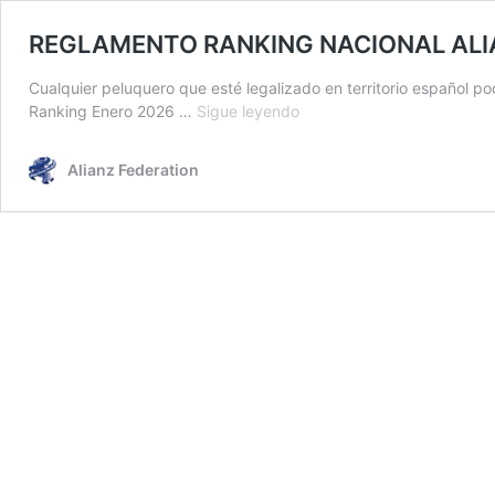
REGLAMENTO RANKING NACIONAL ALI
Cualquier peluquero que esté legalizado en territorio español po
REGLAMENTO
Ranking Enero 2026 …
Sigue leyendo
RANKING
NACIONAL
Alianz Federation
ALIANZ
GROOMERS
PARA
SER
MIEMBROS
DEL
EQUIPO
DE
ESPAÑA
(ACTUALIZADO)