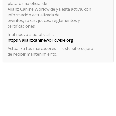
plataforma oficial de
Alianz Canine Worldwide ya está activa, con
información actualizada de
eventos, razas, jueces, reglamentos y
certificaciones.
Ir al nuevo sitio oficial →
https://alianzcanineworldwide.org
Actualiza tus marcadores — este sitio dejará
de recibir mantenimiento.
Gestionar el consentimiento
de las cookies
Para ofrecer las mejores experiencias, utilizamos tecnologías como las
cookies para almacenar y/o acceder a la información del dispositivo. El
consentimiento de estas tecnologías nos permitirá procesar datos
como el comportamiento de navegación o las identificaciones únicas
en este sitio. No consentir o retirar el consentimiento, puede afectar
negativamente a ciertas características y funciones.