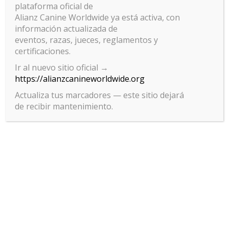
plataforma oficial de
Alianz Canine Worldwide ya está activa, con
información actualizada de
eventos, razas, jueces, reglamentos y
certificaciones.
Ir al nuevo sitio oficial →
https://alianzcanineworldwide.org
Actualiza tus marcadores — este sitio dejará
de recibir mantenimiento.
Gestionar el consentimiento
de las cookies
Para ofrecer las mejores experiencias, utilizamos tecnologías como las
cookies para almacenar y/o acceder a la información del dispositivo. El
consentimiento de estas tecnologías nos permitirá procesar datos
como el comportamiento de navegación o las identificaciones únicas
en este sitio. No consentir o retirar el consentimiento, puede afectar
negativamente a ciertas características y funciones.