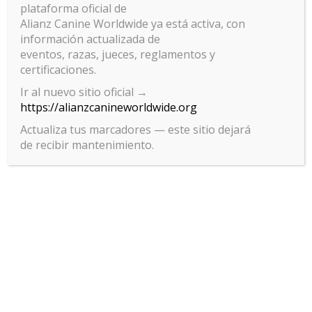
plataforma oficial de
Alianz Canine Worldwide ya está activa, con
información actualizada de
eventos, razas, jueces, reglamentos y
certificaciones.
Ir al nuevo sitio oficial →
https://alianzcanineworldwide.org
Actualiza tus marcadores — este sitio dejará
de recibir mantenimiento.
Gestionar el consentimiento
de las cookies
Para ofrecer las mejores experiencias, utilizamos tecnologías como las
cookies para almacenar y/o acceder a la información del dispositivo. El
consentimiento de estas tecnologías nos permitirá procesar datos
como el comportamiento de navegación o las identificaciones únicas
en este sitio. No consentir o retirar el consentimiento, puede afectar
negativamente a ciertas características y funciones.