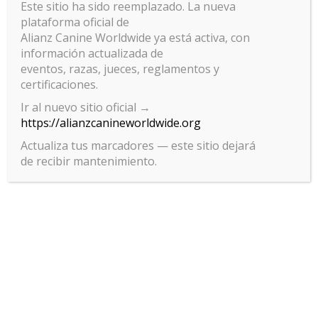
Este sitio ha sido reemplazado. La nueva
plataforma oficial de
Alianz Canine Worldwide ya está activa, con
información actualizada de
eventos, razas, jueces, reglamentos y
certificaciones.
Ir al nuevo sitio oficial →
https://alianzcanineworldwide.org
Actualiza tus marcadores — este sitio dejará
de recibir mantenimiento.
Gestionar el consentimiento
de las cookies
Para ofrecer las mejores experiencias, utilizamos tecnologías como las
cookies para almacenar y/o acceder a la información del dispositivo. El
consentimiento de estas tecnologías nos permitirá procesar datos
como el comportamiento de navegación o las identificaciones únicas