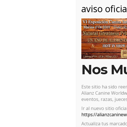
aviso oficia
1 marzo, 2019
Posted by:
Alianz
Categor
Nos M
Este sitio ha sido re
Alianz Canine Worldwi
eventos, razas, jueces
Ir al nuevo sitio ofici
https://alianzcanine
Actualiza tus marcado