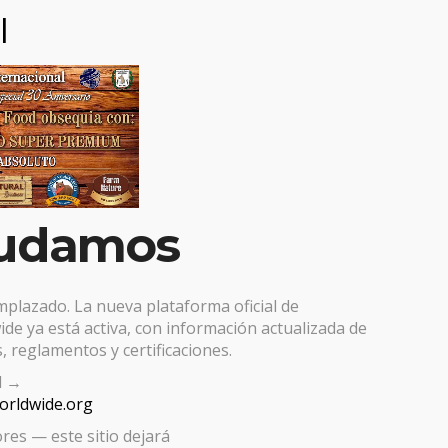
l
ía:
No hay comen
udamos
emplazado. La nueva plataforma oficial de
de ya está activa, con información actualizada de
, reglamentos y certificaciones.
al →
worldwide.org
res — este sitio dejará