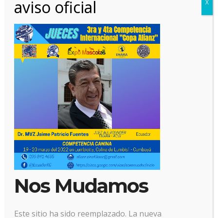
aviso oficial
X
11 marzo, 2022
Posted by:
Alianz
Categoría:
No hay comentarios
Nos Mudamos
Este sitio ha sido reemplazado. La nueva