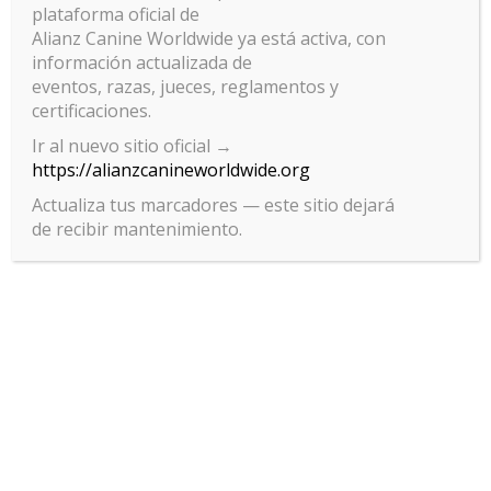
plataforma oficial de
Alianz Canine Worldwide ya está activa, con
información actualizada de
eventos, razas, jueces, reglamentos y
certificaciones.
Ir al nuevo sitio oficial →
https://alianzcanineworldwide.org
Actualiza tus marcadores — este sitio dejará
de recibir mantenimiento.
Gestionar el consentimiento
de las cookies
Para ofrecer las mejores experiencias, utilizamos tecnologías como las
cookies para almacenar y/o acceder a la información del dispositivo. El
consentimiento de estas tecnologías nos permitirá procesar datos
como el comportamiento de navegación o las identificaciones únicas
en este sitio. No consentir o retirar el consentimiento, puede afectar
negativamente a ciertas características y funciones.