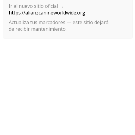
Ir al nuevo sitio oficial →
https://alianzcanineworldwide.org
Actualiza tus marcadores — este sitio dejará
de recibir mantenimiento.
Gestionar el consentimiento
de las cookies
Para ofrecer las mejores experiencias, utilizamos tecnologías como las
cookies para almacenar y/o acceder a la información del dispositivo. El
consentimiento de estas tecnologías nos permitirá procesar datos
como el comportamiento de navegación o las identificaciones únicas
en este sitio. No consentir o retirar el consentimiento, puede afectar
negativamente a ciertas características y funciones.
Aceptar
Política de privacidad
Denegar