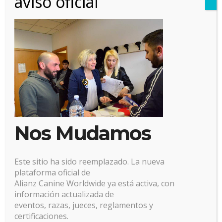
aviso oficial
1 marzo, 2018
Posted by:
Alianz
Categoría:
No hay comentarios
Nos Mudamos
Este sitio ha sido reemplazado. La nueva
plataforma oficial de
Alianz Canine Worldwide ya está activa, con
información actualizada de
eventos, razas, jueces, reglamentos y
certificaciones.