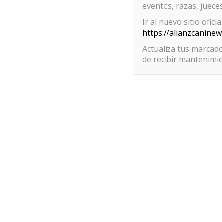
eventos, razas, jueces
Ir al nuevo sitio ofici
deja una respuesta
https://alianzcanine
Actualiza tus marcado
Lo siento, debes estar
conectado
para publicar un 
de recibir mantenimi