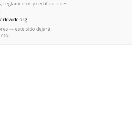
, reglamentos y certificaciones.
al →
worldwide.org
res — este sitio dejará
comentario.
ento.
Gestionar el consentimiento de las cookies