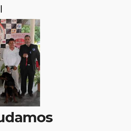
l
ría:
No hay comen
udamos