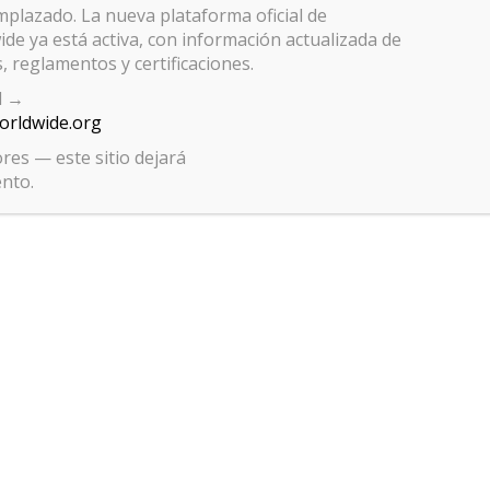
emplazado. La nueva plataforma oficial de
de ya está activa, con información actualizada de
, reglamentos y certificaciones.
al →
worldwide.org
res — este sitio dejará
ento.
Gestionar el consentimiento de las cookies