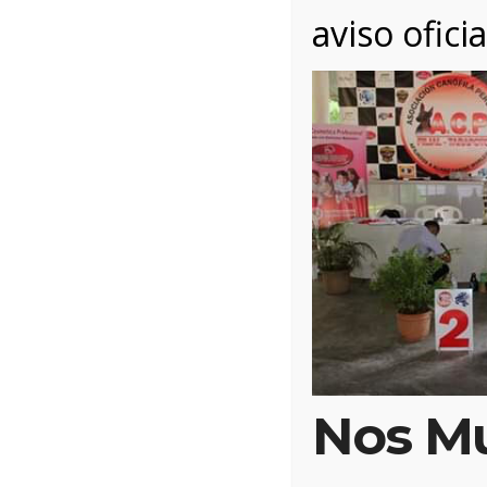
aviso oficia
9 octubre, 2019
Posted by:
Alianz
Catego
Nos M