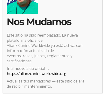
Nos Mudamos
Este sitio ha sido reemplazado. La nueva
plataforma oficial de
Alianz Canine Worldwide ya está activa, con
información actualizada de
eventos, razas, jueces, reglamentos y
certificaciones.
Gestionar el consentimiento
Ir al nuevo sitio oficial →
https://alianzcanineworldwide.org
de las cookies
Actualiza tus marcadores — este sitio dejará
Para ofrecer las mejores experiencias, utilizamos tecnologías como las
de recibir mantenimiento.
cookies para almacenar y/o acceder a la información del dispositivo. El
consentimiento de estas tecnologías nos permitirá procesar datos
como el comportamiento de navegación o las identificaciones únicas
en este sitio. No consentir o retirar el consentimiento, puede afectar
negativamente a ciertas características y funciones.