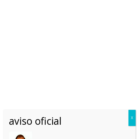
Home
Jueces Europa
remzisanli
remzisanli
aviso oficial
X