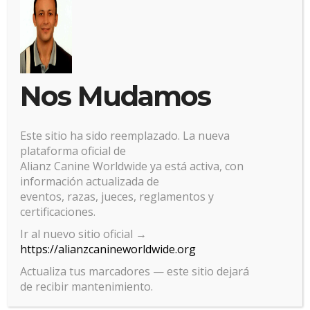
Nos Mudamos
deja una respuesta
Este sitio ha sido reemplazado. La nueva
plataforma oficial de
Alianz Canine Worldwide ya está activa, con
Lo siento, debes estar
conectado
para publicar un
información actualizada de
comentario.
eventos, razas, jueces, reglamentos y
certificaciones.
Ir al nuevo sitio oficial →
https://alianzcanineworldwide.org
Actualiza tus marcadores — este sitio dejará
de recibir mantenimiento.
Gestionar el consentimiento
de las cookies