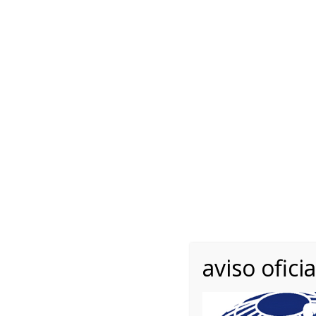
Lunes - Viernes 10.00 -
English
+34 
Lláman
INICIO
RAZAS
REGLAMENTOS
Home
Jueces Europa
Yngve Gjelsvik
Yngve Gjelsvik
aviso oficia