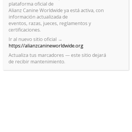
plataforma oficial de
Alianz Canine Worldwide ya está activa, con
información actualizada de
eventos, razas, jueces, reglamentos y
certificaciones.
Ir al nuevo sitio oficial →
https://alianzcanineworldwide.org
Actualiza tus marcadores — este sitio dejará
de recibir mantenimiento.
Gestionar el consentimiento
de las cookies
Para ofrecer las mejores experiencias, utilizamos tecnologías como las
cookies para almacenar y/o acceder a la información del dispositivo. El
consentimiento de estas tecnologías nos permitirá procesar datos
como el comportamiento de navegación o las identificaciones únicas
en este sitio. No consentir o retirar el consentimiento, puede afectar
negativamente a ciertas características y funciones.