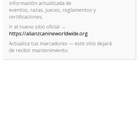
información actualizada de
eventos, razas, jueces, reglamentos y
certificaciones.
Ir al nuevo sitio oficial →
https://alianzcanineworldwide.org
Actualiza tus marcadores — este sitio dejará
de recibir mantenimiento.
Gestionar el consentimiento
de las cookies
Para ofrecer las mejores experiencias, utilizamos tecnologías como las
cookies para almacenar y/o acceder a la información del dispositivo. El
consentimiento de estas tecnologías nos permitirá procesar datos
como el comportamiento de navegación o las identificaciones únicas
en este sitio. No consentir o retirar el consentimiento, puede afectar
negativamente a ciertas características y funciones.