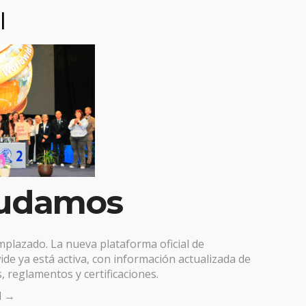
l
egoría:
No hay comen
udamos
emplazado. La nueva plataforma oficial de
de ya está activa, con información actualizada de
, reglamentos y certificaciones.
al →