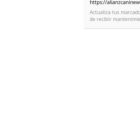
https://alianzcanine
Actualiza tus marcado
de recibir mantenimi
Para ofrecer las mejores experiencias, utilizamos tecnologías como las c
almacenar y/o acceder a la información del dispositivo. El consentimiento
tecnologías nos permitirá procesar datos como el comportamiento de na
Polít
identificaciones únicas en este sitio. No consentir o retirar el consentimi
negativamente a ciertas características y funciones.