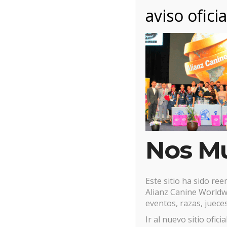
aviso oficia
3 noviembre, 2025
Posted by:
Alianz
Cat
Nos M
Este sitio ha sido re
Alianz Canine Worldwi
eventos, razas, jueces
Ir al nuevo sitio ofici