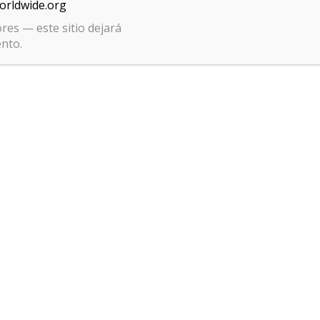
worldwide.org
res — este sitio dejará
ento.
Gestionar el consentimiento de las cookies
ookies para
Aceptar
 de estas
vegación o las
ica de privacidad
Política de cookies
Aviso 
ento, puede afectar