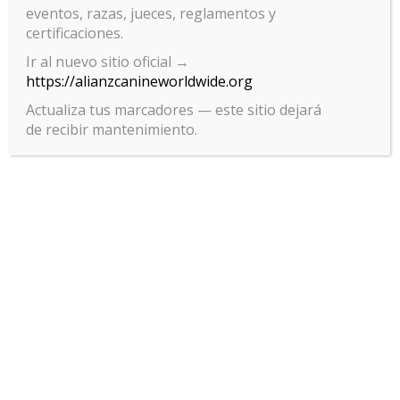
eventos, razas, jueces, reglamentos y
certificaciones.
Ir al nuevo sitio oficial →
https://alianzcanineworldwide.org
Actualiza tus marcadores — este sitio dejará
de recibir mantenimiento.
Gestionar el consentimiento
de las cookies
Para ofrecer las mejores experiencias, utilizamos tecnologías como las
cookies para almacenar y/o acceder a la información del dispositivo. El
consentimiento de estas tecnologías nos permitirá procesar datos
como el comportamiento de navegación o las identificaciones únicas
en este sitio. No consentir o retirar el consentimiento, puede afectar
negativamente a ciertas características y funciones.
Aceptar