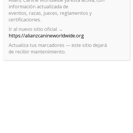
Alianz Canine Worldwide ya está activa, con
información actualizada de
eventos, razas, jueces, reglamentos y
certificaciones.
Ir al nuevo sitio oficial →
https://alianzcanineworldwide.org
Actualiza tus marcadores — este sitio dejará
de recibir mantenimiento.
Gestionar el consentimiento
de las cookies
Para ofrecer las mejores experiencias, utilizamos tecnologías como las
cookies para almacenar y/o acceder a la información del dispositivo. El
consentimiento de estas tecnologías nos permitirá procesar datos
como el comportamiento de navegación o las identificaciones únicas
en este sitio. No consentir o retirar el consentimiento, puede afectar
negativamente a ciertas características y funciones.
Aceptar