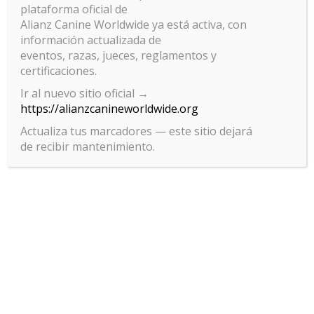
plataforma oficial de
Alianz Canine Worldwide ya está activa, con
información actualizada de
eventos, razas, jueces, reglamentos y
certificaciones.
Ir al nuevo sitio oficial →
https://alianzcanineworldwide.org
Actualiza tus marcadores — este sitio dejará
de recibir mantenimiento.
Gestionar el consentimiento
de las cookies
Para ofrecer las mejores experiencias, utilizamos tecnologías como las
cookies para almacenar y/o acceder a la información del dispositivo. El
consentimiento de estas tecnologías nos permitirá procesar datos
como el comportamiento de navegación o las identificaciones únicas
en este sitio. No consentir o retirar el consentimiento, puede afectar
negativamente a ciertas características y funciones.