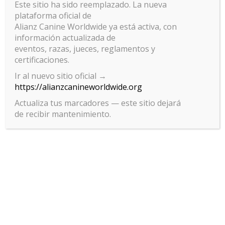
Este sitio ha sido reemplazado. La nueva
plataforma oficial de
Alianz Canine Worldwide ya está activa, con
información actualizada de
eventos, razas, jueces, reglamentos y
certificaciones.
Ir al nuevo sitio oficial →
https://alianzcanineworldwide.org
Actualiza tus marcadores — este sitio dejará
de recibir mantenimiento.
Gestionar el consentimiento
de las cookies
Para ofrecer las mejores experiencias, utilizamos tecnologías como las
cookies para almacenar y/o acceder a la información del dispositivo. El
consentimiento de estas tecnologías nos permitirá procesar datos
como el comportamiento de navegación o las identificaciones únicas