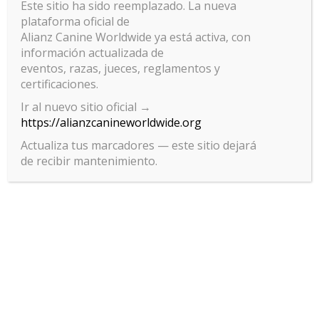
Este sitio ha sido reemplazado. La nueva
plataforma oficial de
Alianz Canine Worldwide ya está activa, con
información actualizada de
eventos, razas, jueces, reglamentos y
certificaciones.
Ir al nuevo sitio oficial →
deja una respuesta
https://alianzcanineworldwide.org
Actualiza tus marcadores — este sitio dejará
Lo siento, debes estar
conectado
para publicar un
de recibir mantenimiento.
comentario.
Gestionar el consentimiento
de las cookies
Para ofrecer las mejores experiencias, utilizamos tecnologías como las