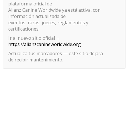
plataforma oficial de
Alianz Canine Worldwide ya está activa, con
información actualizada de
eventos, razas, jueces, reglamentos y
certificaciones.
Ir al nuevo sitio oficial →
https://alianzcanineworldwide.org
Actualiza tus marcadores — este sitio dejará
de recibir mantenimiento.
Gestionar el consentimiento
de las cookies
Para ofrecer las mejores experiencias, utilizamos tecnologías como las
cookies para almacenar y/o acceder a la información del dispositivo. El
consentimiento de estas tecnologías nos permitirá procesar datos
como el comportamiento de navegación o las identificaciones únicas
en este sitio. No consentir o retirar el consentimiento, puede afectar
negativamente a ciertas características y funciones.